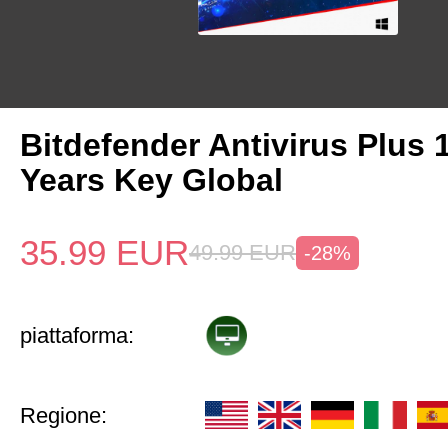
Bitdefender Antivirus Plus 
Years Key Global
35.99
EUR
49.99
EUR
-28%
piattaforma:
Regione: