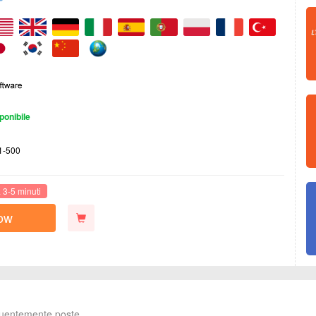
ponibile
1-500
3-5 minuti
ow
uentemente poste