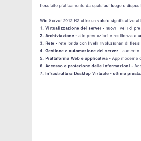
flessibile praticamente da qualsiasi luogo e disposi
Win Server 2012 R2 offre un valore significativo at
1. Virtualizzazione del server -
nuovi livelli di p
2. Archiviazione -
alte prestazioni e resilienza a 
3. Rete -
rete ibrida con livelli rivoluzionari di fless
4. Gestione e automazione del server -
aumento d
5. Piattaforma Web e applicativa -
App moderne co
6. Accesso e protezione delle informazioni -
Acc
7. Infrastruttura Desktop Virtuale - ottime presta
Quanto tempo ci vuole per ricevere la ch
Cosa fare se la chiave non si attiva?
Come richiedere un rimborso o uno scam
Quanto tempo occorre per ricevere il rim