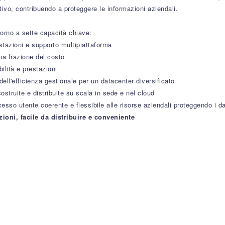
tivo, contribuendo a proteggere le informazioni aziendali.
torno a sette capacità chiave:
restazioni e supporto multipiattaforma
una frazione del costo
ibilità e prestazioni
ell'efficienza gestionale per un datacenter diversificato
struite e distribuite su scala in sede e nel cloud
esso utente coerente e flessibile alle risorse aziendali proteggendo i da
zioni, facile da distribuire e conveniente
iave dopo l'acquisto? Dove trovarla?
bio?
borso?