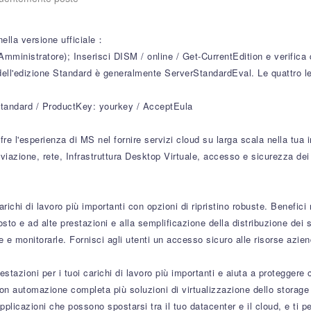
nella versione ufficiale：
ratore); Inserisci DISM / online / Get-CurrentEdition e verifica qu
dell'edizione Standard è generalmente ServerStandardEval. Le quattro le
rStandard / ProductKey: yourkey / AcceptEula
e l'esperienza di MS nel fornire servizi cloud su larga scala nella tua i
iviazione, rete, Infrastruttura Desktop Virtuale, accesso e sicurezza dei
richi di lavoro più importanti con opzioni di ripristino robuste. Benefic
o e ad alte prestazioni e alla semplificazione della distribuzione dei se
rle e monitorarle. Fornisci agli utenti un accesso sicuro alle risorse azien
tazioni per i tuoi carichi di lavoro più importanti e aiuta a proteggere c
 con automazione completa più soluzioni di virtualizzazione dello storage
pplicazioni che possono spostarsi tra il tuo datacenter e il cloud, e ti p