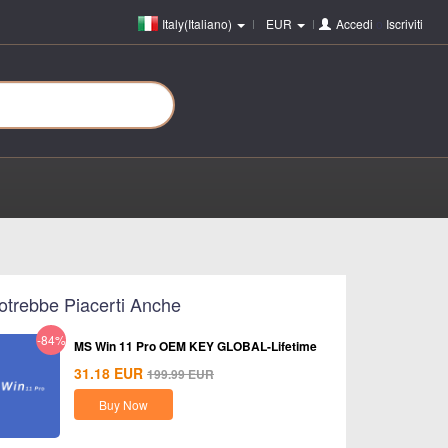
Italy(Italiano)
EUR
Accedi
o
Iscriviti
otrebbe Piacerti Anche
-84%
MS Win 11 Pro OEM KEY GLOBAL-Lifetime
31.18
EUR
199.99
EUR
Buy Now