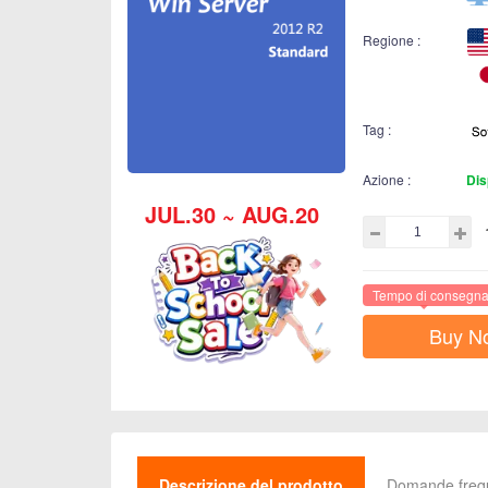
Regione :
Tag :
Azione :
Dis
JUL.30 ~ AUG.20
Tempo di consegna 
Buy N
Descrizione del prodotto
Domande freq