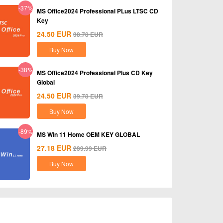
-37%
MS Office2024 Professional PLus LTSC CD
Key
24.50
EUR
38.78
EUR
Buy Now
-38%
MS Office2024 Professional Plus CD Key
Global
24.50
EUR
39.78
EUR
Buy Now
-89%
MS Win 11 Home OEM KEY GLOBAL
27.18
EUR
239.99
EUR
Buy Now