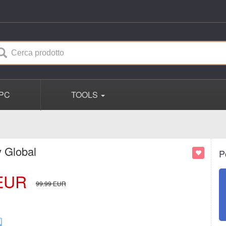
PC
TOOLS
 Global
P
EUR
99.99
EUR