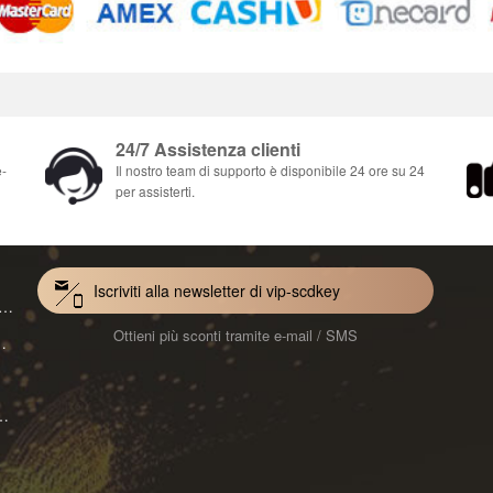
24/7 Assistenza clienti
e-
Il nostro team di supporto è disponibile 24 ore su 24
per assisterti.
Iscriviti alla newsletter di vip-scdkey
VoiceWave Pro Monthly Subscription CD Key Global
Ottieni più sconti tramite e-mail / SMS
Mac 1-Year CD Key Global
ard for Mac 1-Month CD Key Global