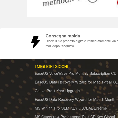
Consegna rapida
Ricevi il tuo prodotto digitale immediatamente via 
mail dopo l'acquisto.
I MIGLIORI GIOCHI
EaseUS 
EaseUS Data Recovery Wizard for 
Canva Pro 1 Year Upgrade
EaseUS Data Recovery Wiz
MS Win 11 Pro OEM KEY GLOBAL-Lifetime
MS Office2024 Professional Plus CD Key Global