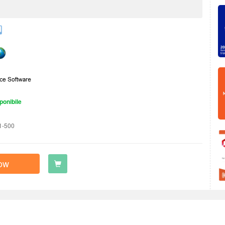
ponibile
1-500
ow