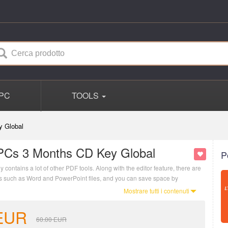
PC
TOOLS
y Global
PCs 3 Months CD Key Global
P
contains a lot of other PDF tools. Along with the editor feature, there are
ats such as Word and PowerPoint files, and you can save space by
Mostrare tutti i contenuti
EUR
60.00
EUR