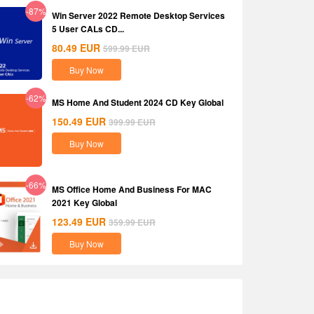
-87%
Win Server 2022 Remote Desktop Services
5 User CALs CD...
80.49
EUR
599.99
EUR
Buy Now
-62%
MS Home And Student 2024 CD Key Global
150.49
EUR
399.99
EUR
Buy Now
-66%
MS Office Home And Business For MAC
2021 Key Global
123.49
EUR
359.99
EUR
Buy Now