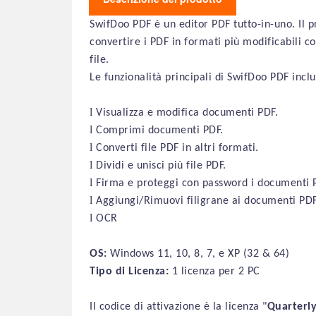
SwifDoo PDF è un editor PDF tutto-in-uno. Il p
convertire i PDF in formati più modificabili 
file.
Le funzionalità principali di SwifDoo PDF incl
l
Visualizza e modifica documenti PDF.
l
Comprimi documenti PDF.
l
Converti file PDF in altri formati.
l
Dividi e unisci più file PDF.
l
Firma e proteggi con password i documenti 
l
Aggiungi/Rimuovi filigrane ai documenti PDF
l
OCR
OS:
Windows 11, 10, 8, 7, e XP (32 & 64)
Tipo di Licenza:
1 licenza per 2 PC
Il codice di attivazione è la licenza "
Quarterl