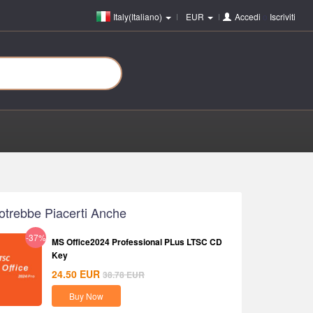
Italy(Italiano)
EUR
Accedi
o
Iscriviti
otrebbe Piacerti Anche
-37%
MS Office2024 Professional PLus LTSC CD
Key
24.50
EUR
38.78
EUR
Buy Now