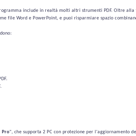
rogramma include in realtà molti altri strumenti PDF. Oltre alla f
come file Word e PowerPoint, e puoi risparmiare spazio combinan
udono:
PDF.
.
y
Pro
", che supporta 2 PC con protezione per l'aggiornamento del