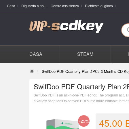
Casa
Riguardo a noi
Centro assistenza
Richieste di gioco
CASA
STEAM
SwifDoo PDF Quarterly Plan 2PCs 3 Months CD Ke
SwifDoo PDF Quarterly Plan 2
SwifDoo PDF is an all-in-one PDF editor. The program actually 
a variety of options to convert PDFs into more editable form
combining individual PDF documents into one file.
45.00
-25%