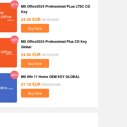
-37%
MS Office2024 Professional PLus LTSC CD
Key
24.50
EUR
38.78
EUR
Buy Now
-38%
MS Office2024 Professional Plus CD Key
Global
24.50
EUR
39.78
EUR
Buy Now
-89%
MS Win 11 Home OEM KEY GLOBAL
27.18
EUR
239.99
EUR
Buy Now