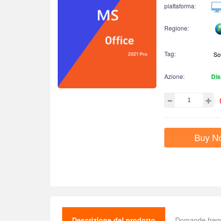
piattaforma:
Regione:
Tag:
Azione:
Dis
Buy N
Descrizione del prodotto
Domande freq