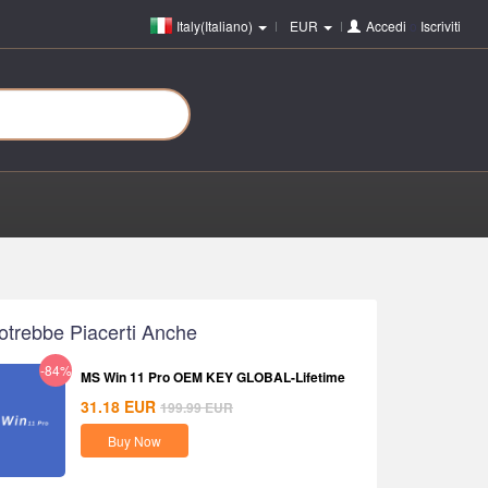
Italy(Italiano)
EUR
Accedi
o
Iscriviti
otrebbe Piacerti Anche
-84%
MS Win 11 Pro OEM KEY GLOBAL-Lifetime
31.18
EUR
199.99
EUR
Buy Now