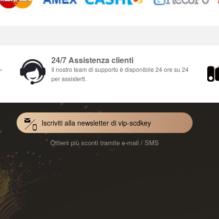
24/7 Assistenza clienti
e-
Il nostro team di supporto è disponibile 24 ore su 24
per assisterti.
Iscriviti alla newsletter di vip-scdkey
Ottieni più sconti tramite e-mail / SMS