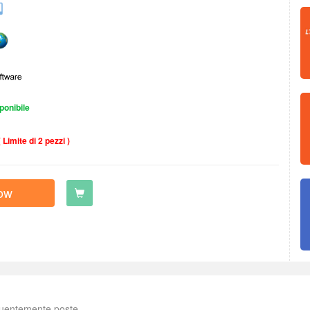
ponibile
( Limite di 2 pezzi )
ow
uentemente poste