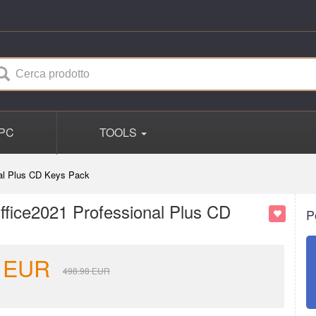
PC
TOOLS
l Plus CD Keys Pack
ce2021 Professional Plus CD
P
EUR
498.98
EUR