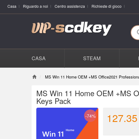
Casa
Riguardo a noi
Centro assistenza
Richieste di gioco
CASA
STEAM
MS Win 11 Home OEM +MS Office2021 Professiona
MS Win 11 Home OEM +MS Offi
Keys Pack
127.35
-74%