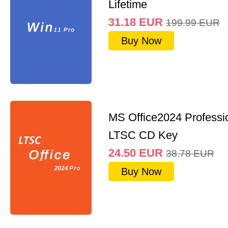
Lifetime
31.18
EUR
199.99
EUR
Buy Now
MS Office2024 Professi
LTSC CD Key
24.50
EUR
38.78
EUR
Buy Now