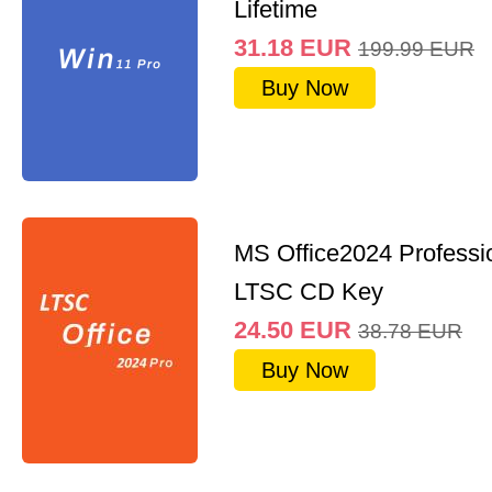
Lifetime
31.18
EUR
199.99
EUR
Buy Now
MS Office2024 Professi
LTSC CD Key
24.50
EUR
38.78
EUR
Buy Now