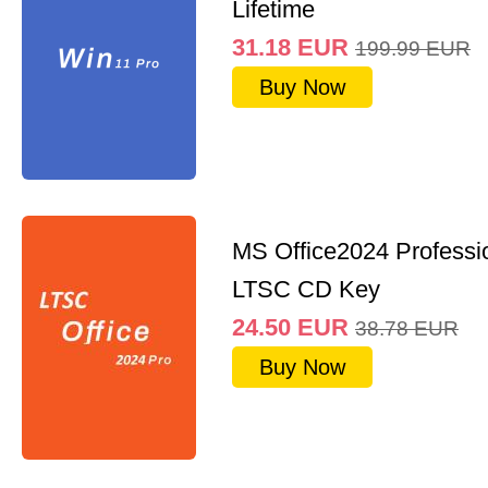
Lifetime
31.18
EUR
199.99
EUR
Buy Now
MS Office2024 Professi
LTSC CD Key
24.50
EUR
38.78
EUR
Buy Now